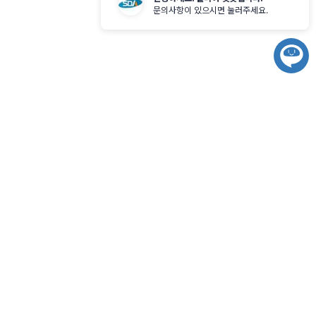
기
문의사항이 있으시면 눌러주세요.
챗
봇
시
작
c720ba7df07