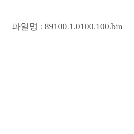
파일명 : 89100.1.0100.100.bin
암호화 방식 : SHA-256
해시값 : 71178a6bd01ee4eab9d7f1