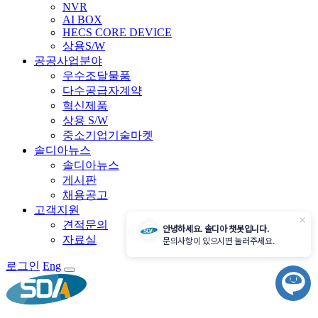
NVR
AI BOX
HECS CORE DEVICE
상용S/W
공공사업분야
우수조달물품
다수공급자계약
혁신제품
상용 S/W
중소기업기술마켓
솔디아뉴스
솔디아뉴스
게시판
채용공고
고객지원
닫
견적문의
안녕하세요. 솔디아 챗봇입니다.
기
자료실
문의사항이 있으시면 눌러주세요.
로그인
Eng
챗
봇
시
작