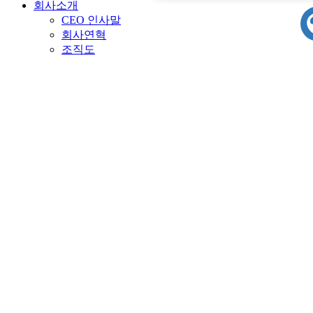
회사소개
챗
CEO 인사말
봇
회사연혁
시
조직도
작
인증현황
CI 소개
계열사 소개
찾아오시는길
솔루션소개
전송량을 저감시킨 동영상 전송시스템
스마트 AI 영상보안 솔루션
하천 종합 안전 관리 솔루션
도로 교통 안전 관리 솔루션
스마트게시판 미디어보드 제어시스템
제품소개
CAMERA
NVR
AI BOX
HECS CORE DEVICE
상용S/W
공공사업분야
우수조달물품